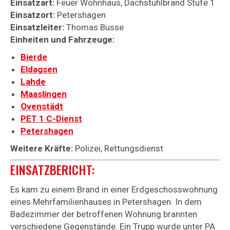
Einsatzart:
Feuer Wohnhaus, Dachstuhlbrand Stufe 1
Einsatzort:
Petershagen
Einsatzleiter:
Thomas Busse
Einheiten und Fahrzeuge:
Bierde
Eldagsen
Lahde
Maaslingen
Ovenstädt
PET 1 C-Dienst
Petershagen
Weitere Kräfte:
Polizei, Rettungsdienst
EINSATZBERICHT:
Es kam zu einem Brand in einer Erdgeschosswohnung
eines Mehrfamilienhauses in Petershagen. In dem
Badezimmer der betroffenen Wohnung brannten
verschiedene Gegenstände. Ein Trupp wurde unter PA