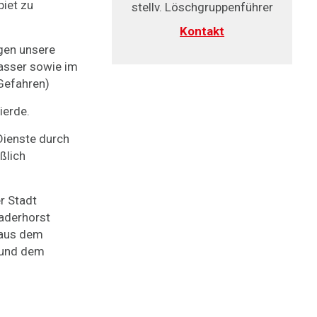
iet zu
stellv. Löschgruppenführer
Kontakt
gen unsere
asser sowie im
Gefahren)
ierde.
Dienste durch
ßlich
r Stadt
Raderhorst
 aus dem
 und dem