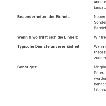
unsere
Einsät
Besonderheiten der Einheit:
Neben 
Sonder
Bereic
Wann & wo trifft sich die Einheit:
Wir tr
Typische Dienste unserer Einheit:
Wann i
theore
zusamm
Sonstiges:
Mitgli
Peters
werde
benach
Löschz