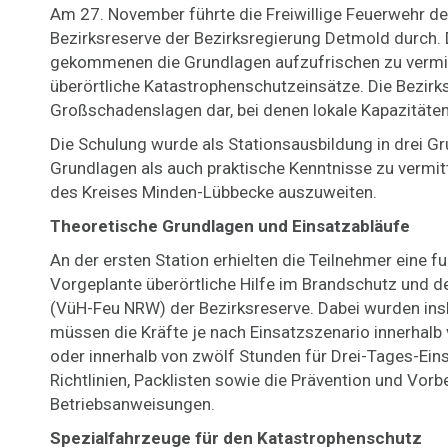
Am 27. November führte die Freiwillige Feuerwehr d
Bezirksreserve der Bezirksregierung Detmold durch. 
gekommenen die Grundlagen aufzufrischen zu vermitt
überörtliche Katastrophenschutzeinsätze. Die Bezirks
Großschadenslagen dar, bei denen lokale Kapazitäten
Die Schulung wurde als Stationsausbildung in drei G
Grundlagen als auch praktische Kenntnisse zu vermitt
des Kreises Minden-Lübbecke auszuweiten.
Theoretische Grundlagen und Einsatzabläufe
An der ersten Station erhielten die Teilnehmer eine f
Vorgeplante überörtliche Hilfe im Brandschutz und d
(VüH-Feu NRW) der Bezirksreserve. Dabei wurden insb
müssen die Kräfte je nach Einsatzszenario innerhal
oder innerhalb von zwölf Stunden für Drei-Tages-Ein
Richtlinien, Packlisten sowie die Prävention und Vor
Betriebsanweisungen.
Spezialfahrzeuge für den Katastrophenschutz