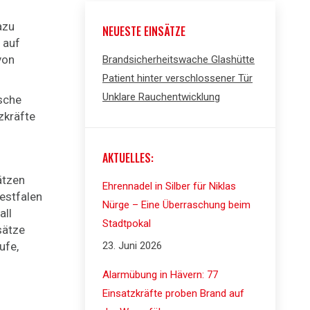
azu
NEUESTE EINSÄTZE
 auf
von
Brandsicherheitswache Glashütte
Patient hinter verschlossener Tür
Unklare Rauchentwicklung
sche
zkräfte
AKTUELLES:
ätzen
Ehrennadel in Silber für Niklas
estfalen
Nürge – Eine Überraschung beim
all
Stadtpokal
sätze
ufe,
23. Juni 2026
Alarmübung in Hävern: 77
Einsatzkräfte proben Brand auf