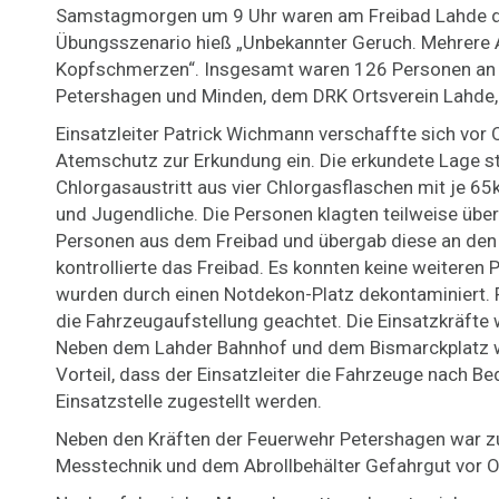
Samstagmorgen um 9 Uhr waren am Freibad Lahde di
Übungsszenario hieß „Unbekannter Geruch. Mehrere 
Kopfschmerzen“. Insgesamt waren 126 Personen an de
Petershagen und Minden, dem DRK Ortsverein Lahde, 
Einsatzleiter Patrick Wichmann verschaffte sich vor 
Atemschutz zur Erkundung ein. Die erkundete Lage ste
Chlorgasaustritt aus vier Chlorgasflaschen mit je 65
und Jugendliche. Die Personen klagten teilweise übe
Personen aus dem Freibad und übergab diese an den
kontrollierte das Freibad. Es konnten keine weiteren
wurden durch einen Notdekon-Platz dekontaminiert. P
die Fahrzeugaufstellung geachtet. Die Einsatzkräfte 
Neben dem Lahder Bahnhof und dem Bismarckplatz war
Vorteil, dass der Einsatzleiter die Fahrzeuge nach B
Einsatzstelle zugestellt werden.
Neben den Kräften der Feuerwehr Petershagen war 
Messtechnik und dem Abrollbehälter Gefahrgut vor O