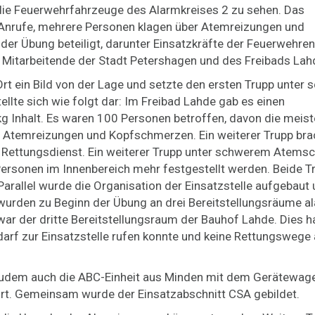
e Feuerwehrfahrzeuge des Alarmkreises 2 zu sehen. Das
Anrufe, mehrere Personen klagen über Atemreizungen und
r Übung beteiligt, darunter Einsatzkräfte der Feuerwehren
Mitarbeitende der Stadt Petershagen und des Freibads Lah
Ort ein Bild von der Lage und setzte den ersten Trupp unter
llte sich wie folgt dar: Im Freibad Lahde gab es einen
kg Inhalt. Es waren 100 Personen betroffen, davon die meist
r Atemreizungen und Kopfschmerzen. Ein weiterer Trupp bra
 Rettungsdienst. Ein weiterer Trupp unter schwerem Atems
 Personen im Innenbereich mehr festgestellt werden. Beide T
arallel wurde die Organisation der Einsatzstelle aufgebaut 
wurden zu Beginn der Übung an drei Bereitstellungsräume al
 der dritte Bereitstellungsraum der Bauhof Lahde. Dies h
edarf zur Einsatzstelle rufen konnte und keine Rettungswege 
zudem auch die ABC-Einheit aus Minden mit dem Gerätewag
rt. Gemeinsam wurde der Einsatzabschnitt CSA gebildet.