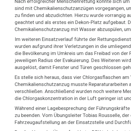
Nach erfolgreicher Menschenrettung konnte sich um
sind mit Chemikalienschutzanzügen vorgegangen, u
zu finden und abzudichten. Hierzu wurde vorrangig
geachtet und als erstes ein Dekon-Platz aufgebaut. 
Chemikalienschutzanzug mit Wasser abzuspülen, um 
Im weiteren Einsatzverlauf führte der Rettungsdienst
wurden aufgrund ihrer Verletzungen in die umliegende
die Bevölkerung im Umkreis um das Freibad von der P
jeweiligen Radius der Evakuierung. Des Weiteren wir
ausgelöst, damit Fenster und Türen geschlossen geh
Es stelle sich heraus, dass vier Chlorgasflaschen am
Chemikalienschutzanzug musste Reparaturarbeiten an
verschließen. Anschließend wurden noch weitere Mes
die Chlorgaskonzentration in der Luft geringer ist u
Während einer Lagebesprechung der Führungskräfte
zu beenden. Vom Übungsleiter Tobias Rousselle, der
Fahrzeugaufstellung an der Einsatzstelle und Durchf