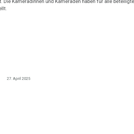
. Die Kameradinnen und Kameraden haben für alle beteiligt
llt.
27. April 2025