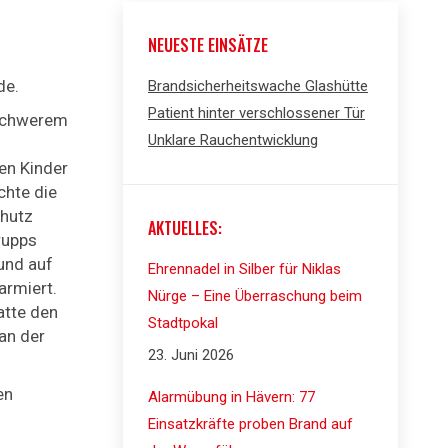
NEUESTE EINSÄTZE
de.
Brandsicherheitswache Glashütte
Patient hinter verschlossener Tür
 schwerem
Unklare Rauchentwicklung
en Kinder
chte die
chutz
AKTUELLES:
rupps
und auf
Ehrennadel in Silber für Niklas
armiert.
Nürge – Eine Überraschung beim
atte den
Stadtpokal
an der
23. Juni 2026
en
Alarmübung in Hävern: 77
Einsatzkräfte proben Brand auf