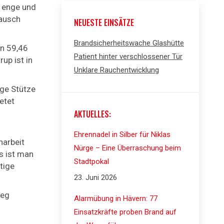
e enge und
tausch
NEUESTE EINSÄTZE
Brandsicherheitswache Glashütte
on 59,46
Patient hinter verschlossener Tür
rup ist in
Unklare Rauchentwicklung
ige Stütze
etet
AKTUELLES:
Ehrennadel in Silber für Niklas
narbeit
Nürge – Eine Überraschung beim
s ist man
Stadtpokal
tige
23. Juni 2026
weg
Alarmübung in Hävern: 77
Einsatzkräfte proben Brand auf