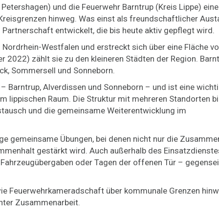
 Petershagen) und die Feuerwehr Barntrup (Kreis Lippe) ein
Kreisgrenzen hinweg. Was einst als freundschaftlicher Aus
Partnerschaft entwickelt, die bis heute aktiv gepflegt wird.
in Nordrhein-Westfalen und erstreckt sich über eine Fläche v
 2022) zählt sie zu den kleineren Städten der Region.
Barnt
lbeck, Sommersell und Sonneborn.
– Barntrup, Alverdissen und Sonneborn – und ist eine wicht
 im lippischen Raum.
Die Struktur mit mehreren Standorten bi
Austausch und die gemeinsame Weiterentwicklung im
ßige gemeinsame Übungen, bei denen nicht nur die Zusamme
mmenhalt gestärkt wird. Auch außerhalb des Einsatzdienste
 Fahrzeugübergaben oder Tagen der offenen Tür – gegensei
l, wie Feuerwehrkameradschaft über kommunale Grenzen hin
echter Zusammenarbeit.