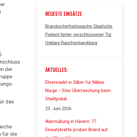
er
i
NEUESTE EINSÄTZE
Brandsicherheitswache Glashütte
Patient hinter verschlossener Tür
Unklare Rauchentwicklung
5
Anschluss
en der
AKTUELLES:
gruppe
Ehrennadel in Silber für Niklas
bungs-
Nürge – Eine Überraschung beim
Stadtpokal
Für das
23. Juni 2026
Alarmübung in Hävern: 77
reiche
Einsatzkräfte proben Brand auf
 für die