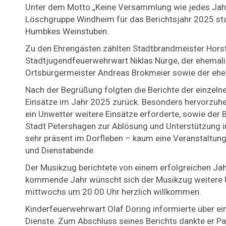
Unter dem Motto „Keine Versammlung wie jedes Jah
Löschgruppe Windheim für das Berichtsjahr 2025 stat
Humbkes Weinstuben.
Zu den Ehrengästen zählten Stadtbrandmeister Horst 
Stadtjugendfeuerwehrwart Niklas Nürge, der ehemalig
Ortsbürgermeister Andreas Brokmeier sowie der ehem
Nach der Begrüßung folgten die Berichte der einzelne
Einsätze im Jahr 2025 zurück. Besonders hervorzuhe
ein Unwetter weitere Einsätze erforderte, sowie der 
Stadt Petershagen zur Ablösung und Unterstützung im
sehr präsent im Dorfleben – kaum eine Veranstaltung
und Dienstabende.
Der Musikzug berichtete von einem erfolgreichen Jahr
kommende Jahr wünscht sich der Musikzug weitere Un
mittwochs um 20:00 Uhr herzlich willkommen.
Kinderfeuerwehrwart Olaf Döring informierte über ei
Dienste. Zum Abschluss seines Berichts dankte er Pas