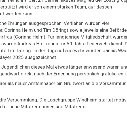
 ernannt. Seit 21 Jahren aktives Mitglied der Löschgrupp
nterstützt wird er von einem starken Team, auf dessen
t werden kann.
e Ehrungen ausgesprochen. Verliehen wurden vier
er, Corinna Helm und Tim Döring) sowie jeweils eine Beför
rau (Corinna Helm). Für langjährige Mitgliedschaft wurd
 wurde Andreas Hoffmann für 50 Jahre Feuerwehrdienst. D
ichte Tim Döring. In der Jugendfeuerwehr wurden Jannis Wac
player 2025 ausgezeichnet.
 Jugendlichen dieses Mal etwas länger anwesend waren und
endwart direkt nach der Ernennung persönlich gratulieren 
eier als neuer Amtsinhaber ein Grußwort an die Versammlu
e die Versammlung. Die Löschgruppe Windheim startet motivi
ür neue Mitstreiterinnen und Mitstreiter.