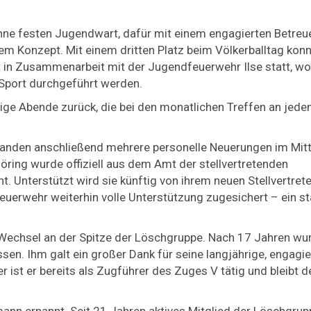
hne festen Jugendwart, dafür mit einem engagierten Betreu
sem Konzept. Mit einem dritten Platz beim Völkerballtag kon
it in Zusammenarbeit mit der Jugendfeuerwehr Ilse statt, w
Sport durchgeführt werden.
llige Abende zurück, die bei den monatlichen Treffen an jed
anden anschließend mehrere personelle Neuerungen im Mitt
ing wurde offiziell aus dem Amt der stellvertretenden
. Unterstützt wird sie künftig von ihrem neuen Stellvertret
uerwehr weiterhin volle Unterstützung zugesichert – ein s
echsel an der Spitze der Löschgruppe. Nach 17 Jahren wu
n. Ihm galt ein großer Dank für seine langjährige, engagie
r ist er bereits als Zugführer des Zuges V tätig und bleibt d