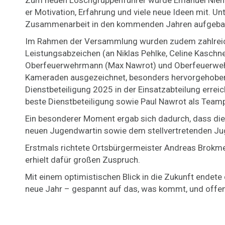
Zum neuen Löschgruppenführer wurde Emanuel Niemann
er Motivation, Erfahrung und viele neue Ideen mit. U
Zusammenarbeit in den kommenden Jahren aufgebau
Im Rahmen der Versammlung wurden zudem zahlreich
Leistungsabzeichen (an Niklas Pehlke, Celine Kaschn
Oberfeuerwehrmann (Max Nawrot) und Oberfeuerwehrf
Kameraden ausgezeichnet, besonders hervorgehoben
Dienstbeteiligung 2025 in der Einsatzabteilung erre
beste Dienstbeteiligung sowie Paul Nawrot als Team
Ein besonderer Moment ergab sich dadurch, dass die
neuen Jugendwartin sowie dem stellvertretenden Jug
Erstmals richtete Ortsbürgermeister Andreas Brokm
erhielt dafür großen Zuspruch.
Mit einem optimistischen Blick in die Zukunft endet
neue Jahr – gespannt auf das, was kommt, und offen f