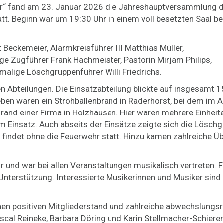
r“ fand am 23. Januar 2026 die Jahreshauptversammlung d
t. Beginn war um 19:30 Uhr in einem voll besetzten Saal be
Beckemeier, Alarmkreisführer III Matthias Müller,
e Zugführer Frank Hachmeister, Pastorin Mirjam Philips,
alige Löschgruppenführer Willi Friedrichs.
n Abteilungen. Die Einsatzabteilung blickte auf insgesamt 1
ben waren ein Strohballenbrand in Raderhorst, bei dem im 
Brand einer Firma in Holzhausen. Hier waren mehrere Einheit
 Einsatz. Auch abseits der Einsätze zeigte sich die Lösch
 findet ohne die Feuerwehr statt. Hinzu kamen zahlreiche Ü
 und war bei allen Veranstaltungen musikalisch vertreten. 
terstützung. Interessierte Musikerinnen und Musiker sind
nen positiven Mitgliederstand und zahlreiche abwechslungs
cal Reineke, Barbara Döring und Karin Stellmacher-Schieren