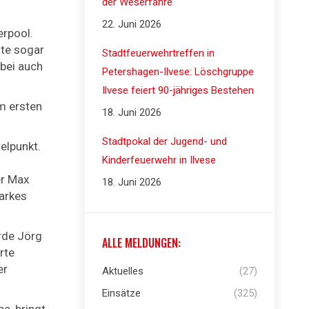
der Weserfähre
22. Juni 2026
erpool.
nte sogar
Stadtfeuerwehrtreffen in
obei auch
Petershagen-Ilvese: Löschgruppe
Ilvese feiert 90-jähriges Bestehen
em ersten
18. Juni 2026
Stadtpokal der Jugend- und
elpunkt.
Kinderfeuerwehr in Ilvese
er Max
18. Juni 2026
tarkes
rde Jörg
ALLE MELDUNGEN:
rte
er
Aktuelles
(27)
Einsätze
(325)